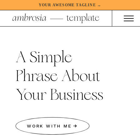
YOUR AWESOME TAGLINE →
A Simple
Phrase About
Your Business
WORK WITH ME